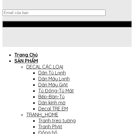
Trang Chủ
SẢN PHẨM
DECAL CÁC LOẠI
Dán Tủ Lạnh
Dán Máy Lạnh
Dán Máy Giặt
Tủ Đông-Tủ Mát
Bếp-Bàn-Tủ
Dán kính mờ
Decal TRE EM
TRANH_HOME
Tranh treo tường
Tranh Phật
Đồng hồ