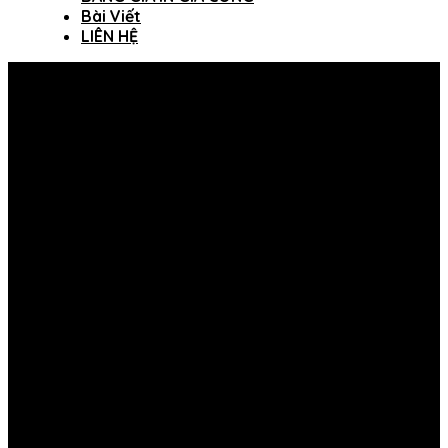
Bài Viết
LIÊN HỆ
THUTHAODECOR
HỘ KINH DOANH THUTHAODECOR
Mã số thuế: 8518669806-001
Giấy phép kinh doanh số: 41H8185980 do UBND
Quận 8 Cấp ngày 19/04/2022
Địa chỉ: Số 120/16A Mễ Cốc, Phường 15, Quận 8,
TP.Hồ Chí Minh
Hotline: 0919.180.550
Fanpage: THUTHAODECOR