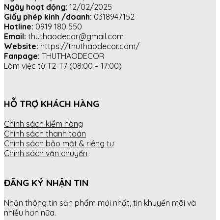
Ngày hoạt động
: 12/02/2025
Giấy phép kinh /doanh:
0318947152
Hotline:
0919 180 550
Email:
thuthaodecor@gmail.com
Website:
https://thuthaodecor.com/
Fanpage:
THUTHAODECOR
Làm việc từ T2-T7 (08:00 – 17:00)
HỖ TRỢ KHÁCH HÀNG
Chính sách kiểm hàng
Chính sách thanh toán
Chính sách bảo mật & riêng tư
Chính sách vận chuyển
ĐĂNG KÝ NHẬN TIN
Nhận thông tin sản phẩm mới nhất, tin khuyến mãi và
nhiều hơn nữa.