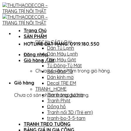
Skip
to
content
Trang Chủ
SẢN PHẨM
DECAL CÁC LOẠI
HOTLINE ĐẶT HÀNG: 0919.180.550
Dán Tủ Lạnh
Dán Máy Lạnh
Đăng nhập
Dán Máy Giặt
Giỏ hàng /
0
₫
Tủ Đông-Tủ Mát
Chưa có sản phẩm trong giỏ hàng.
Bếp-Bàn-Tủ
Dán kính mờ
Giỏ hàng
Decal TRE EM
TRANH_HOME
Tranh treo tường
Chưa có sản phẩm trong giỏ hàng.
Tranh Phật
Đồng hồ
Tranh nổi 3D (Trẻ em)
tranh-bo-3-5-tam
TRANH TREO TƯỜNG
BẢNG GIÁ IN GIA CÔNG