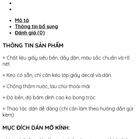
lớp
(MS009)
-
Mô tả
THUTHAODECOR
Thông tin bổ sung
số
Đánh giá (0)
lượng
THÔNG TIN SẢN PHẨM
+ Chất liệu giấy siêu bền, dầy dặn, màu sắc chuẩn và rõ
nét
+ Keo có sẵn, chỉ cần kéo lớp giấy decal và dán.
+ Chống thấm nước, lau chùi thoải mái
+ Độ bền, độ bám dính cao ko bong tróc
+ Thao tác dán dễ dàng (chỉ cần làm theo hướng dẫn gửi
kèm)
MỤC ĐÍCH DÁN MỜ KÍNH: