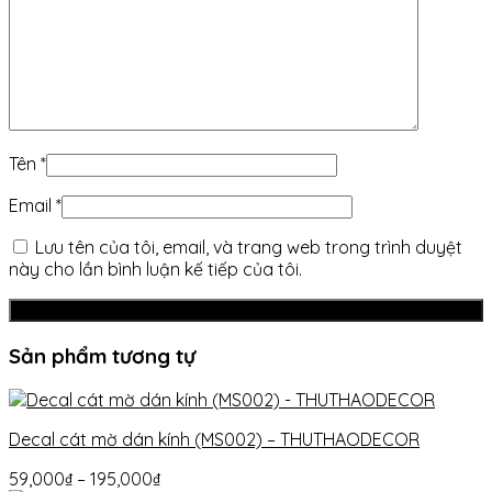
Tên
*
Email
*
Lưu tên của tôi, email, và trang web trong trình duyệt
này cho lần bình luận kế tiếp của tôi.
Sản phẩm tương tự
Decal cát mờ dán kính (MS002) – THUTHAODECOR
59,000
₫
–
195,000
₫