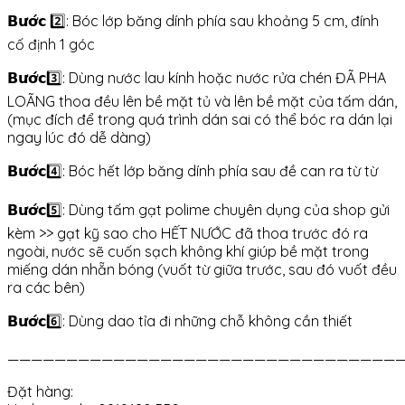
𝗕𝘂̛𝗼̛́𝗰 2️⃣: Bóc lớp băng dính phía sau khoảng 5 cm, đính
cố định 1 góc
𝗕𝘂̛𝗼̛́𝗰3️⃣: Dùng nước lau kính hoặc nước rửa chén ĐÃ PHA
LOÃNG thoa đều lên bề mặt tủ và lên bề mặt của tấm dán,
(mục đích để trong quá trình dán sai có thể bóc ra dán lại
ngay lúc đó dễ dàng)
𝗕𝘂̛𝗼̛́𝗰4️⃣: Bóc hết lớp băng dính phía sau đề can ra từ từ
𝗕𝘂̛𝗼̛́𝗰5️⃣: Dùng tấm gạt polime chuyên dụng của shop gửi
kèm >> gạt kỹ sao cho HẾT NƯỚC đã thoa trước đó ra
ngoài, nước sẽ cuốn sạch không khí giúp bề mặt trong
miếng dán nhẵn bóng (vuốt từ giữa trước, sau đó vuốt đều
ra các bên)
𝗕𝘂̛𝗼̛́𝗰6️⃣: Dùng dao tỉa đi những chỗ không cần thiết
——————————————————————————————————
Đặt hàng: