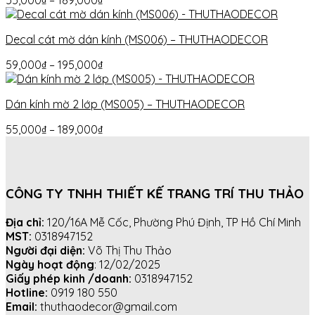
55,000
₫
–
189,000
₫
Decal cát mờ dán kính (MS006) – THUTHAODECOR
59,000
₫
–
195,000
₫
Dán kính mờ 2 lớp (MS005) – THUTHAODECOR
55,000
₫
–
189,000
₫
CÔNG TY TNHH THIẾT KẾ TRANG TRÍ THU THẢO
Địa chỉ:
120/16A Mễ Cốc, Phường Phú Định, TP Hồ Chí Minh
MST:
0318947152
Người đại diện:
Võ Thị Thu Thảo
Ngày hoạt động
: 12/02/2025
Giấy phép kinh /doanh:
0318947152
Hotline:
0919 180 550
Email:
thuthaodecor@gmail.com