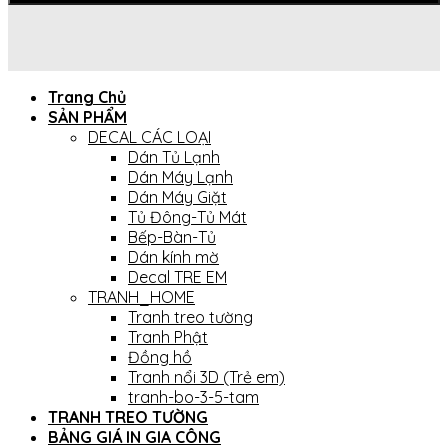
Trang Chủ
SẢN PHẨM
DECAL CÁC LOẠI
Dán Tủ Lạnh
Dán Máy Lạnh
Dán Máy Giặt
Tủ Đông-Tủ Mát
Bếp-Bàn-Tủ
Dán kính mờ
Decal TRE EM
TRANH_HOME
Tranh treo tường
Tranh Phật
Đồng hồ
Tranh nổi 3D (Trẻ em)
tranh-bo-3-5-tam
TRANH TREO TƯỜNG
BẢNG GIÁ IN GIA CÔNG