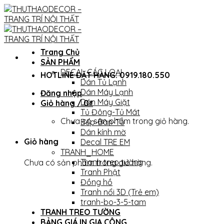
Skip
to
content
Trang Chủ
SẢN PHẨM
DECAL CÁC LOẠI
HOTLINE ĐẶT HÀNG: 0919.180.550
Dán Tủ Lạnh
Dán Máy Lạnh
Đăng nhập
Dán Máy Giặt
Giỏ hàng /
0
₫
Tủ Đông-Tủ Mát
Chưa có sản phẩm trong giỏ hàng.
Bếp-Bàn-Tủ
Dán kính mờ
Giỏ hàng
Decal TRE EM
TRANH_HOME
Tranh treo tường
Chưa có sản phẩm trong giỏ hàng.
Tranh Phật
Đồng hồ
Tranh nổi 3D (Trẻ em)
tranh-bo-3-5-tam
TRANH TREO TƯỜNG
BẢNG GIÁ IN GIA CÔNG