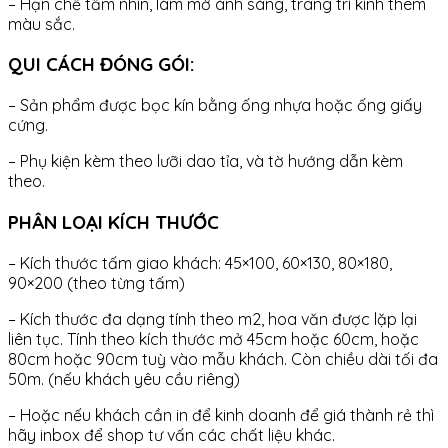
– Hạn chế tầm nhìn, làm mờ ánh sáng, trang trí kính thêm
màu sắc.
QUI CÁCH ĐÓNG GÓI:
– Sản phẩm được bọc kín bằng ống nhựa hoặc ống giấy
cứng.
– Phụ kiện kèm theo lưỡi dao tỉa, và tờ hướng dẫn kèm
theo.
PHÂN LOẠI KÍCH THƯỚC
– Kích thước tấm giao khách: 45×100, 60×130, 80×180,
90×200 (theo từng tấm)
– Kích thước đa dạng tính theo m2, hoa văn được lặp lại
liên tục. Tính theo kích thước mở 45cm hoặc 60cm, hoặc
80cm hoặc 90cm tuỳ vào mẫu khách. Còn chiều dài tối đa
50m. (nếu khách yêu cầu riêng)
– Hoặc nếu khách cần in để kinh doanh để giá thành rẻ thì
hãy inbox để shop tư vấn các chất liệu khác.