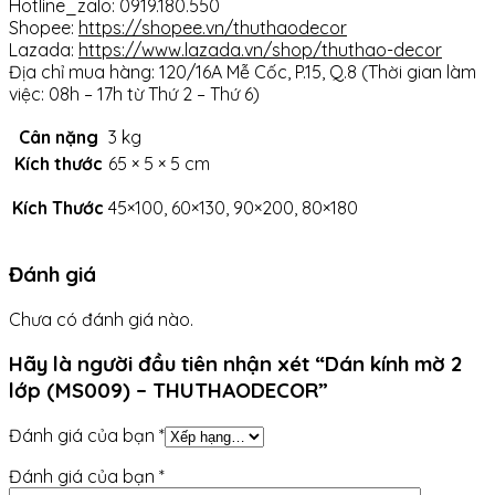
Hotline_zalo: 0919.180.550
Shopee:
https://shopee.vn/thuthaodecor
Lazada:
https://www.lazada.vn/shop/thuthao-decor
Địa chỉ mua hàng: 120/16A Mễ Cốc, P.15, Q.8 (Thời gian làm
việc: 08h – 17h từ Thứ 2 – Thứ 6)
Cân nặng
3 kg
Kích thước
65 × 5 × 5 cm
Kích Thước
45×100, 60×130, 90×200, 80×180
Đánh giá
Chưa có đánh giá nào.
Hãy là người đầu tiên nhận xét “Dán kính mờ 2
lớp (MS009) – THUTHAODECOR”
Đánh giá của bạn
*
Đánh giá của bạn
*