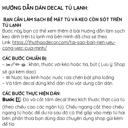
HƯỚNG DẪN DÁN DECAL TỦ LẠNH:
BẠN CẦN LÀM SẠCH BỀ MẶT TỦ VÀ KEO CÒN SÓT TRÊN
TỦ LẠNH
Bước này bạn có thể xem thêm ở bài Hướng dẫn làm sạch
keo dính trên tủ lạnh mà bên mình đã chia sẻ theo
Link:
https://thuthaodecor.com/tai-sao-ban-nen-yeu-
cong-viec-cua-minh/
CÁC BƯỚC CHUẨN BỊ
– ✂️📏✏️ 🧽 : khăn, thước với kéo hoặc tỉa, bút ( Lưu ý: Shop
sẽ gửi kèm dao)
– 🧼 Nước lau kính hoặc nước rửa chén bát pha loãng
– Và tấm decal đúng khổ dán cho vật dụng cần dán.
CÁC BƯỚC THỰC HIỆN DÁN:
𝗕𝘂̛𝗼̛́𝗰 1️⃣: Đo và cắt tấm decal theo kích thước thật của tủ
(theo chiều cao các ngăn tủ). Chiều ngang cắt theo chiều
ngang tủ hoặc để dư ra sau đó có thể gấp vào mép tủ hai
bên. phần thừa bạn dùng dao chuyên dụng shop gửi kèm
để tỉa