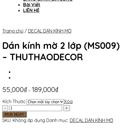
Bài Viết
LIÊN HỆ
Trang chủ
/
DECAL DÁN KÍNH MỜ
Dán kính mờ 2 lớp (MS009)
– THUTHAODECOR
55,000
₫
189,000
₫
–
Kích Thước
Xóa
Dán
kính
MUA NGAY
mờ
SKU:
Không áp dụng
Danh mục:
DECAL DÁN KÍNH MỜ
2