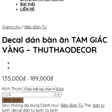
Bài Viết
LIÊN HỆ
Trang chủ
/
Bếp-Bàn-Tủ
Decal dán bàn ăn TAM GIÁC
VÀNG – THUTHAODECOR
135,000
₫
189,000
₫
–
Kích Thước
Xóa
Decal
dán
MUA NGAY
bàn
SKU:
Không áp dụng
Danh mục:
Bếp-Bàn-Tủ
Thẻ:
dán tủ
ăn
lạnh
,
decal dán tủ lạnh
,
tủ lạnh