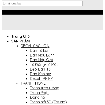
Trang Chủ
SẢN PHẨM
DECAL CÁC LOẠI
Dán Tủ Lạnh
Dán Máy Lạnh
Dán Máy Giặt
Tủ Đông-Tủ Mát
Bếp-Bàn-Tủ
Dán kính mờ
Decal TRE EM
TRANH_HOME
Tranh treo tường
Tranh Phật
Đồng hồ
Tranh nổi 3D (Trẻ em)