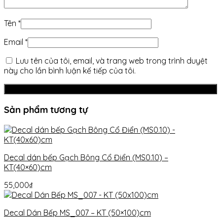
Tên
*
Email
*
Lưu tên của tôi, email, và trang web trong trình duyệt
này cho lần bình luận kế tiếp của tôi.
Sản phẩm tương tự
Decal dán bếp Gạch Bông Cổ Điển (MS0.10) –
KT(40×60)cm
55,000
₫
Decal Dán Bếp MS_007 – KT (50×100)cm