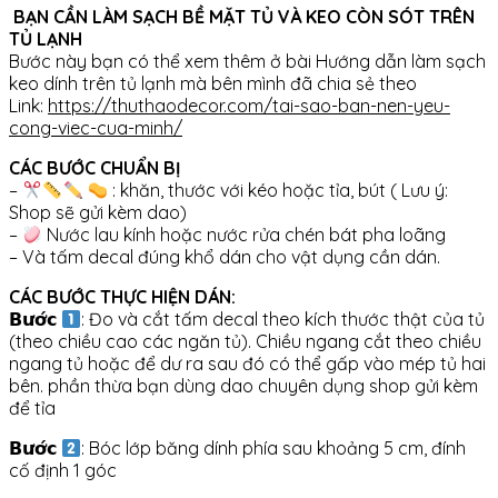
BẠN CẦN LÀM SẠCH BỀ MẶT TỦ VÀ KEO CÒN SÓT TRÊN
TỦ LẠNH
Bước này bạn có thể xem thêm ở bài Hướng dẫn làm sạch
keo dính trên tủ lạnh mà bên mình đã chia sẻ theo
Link:
https://thuthaodecor.com/tai-sao-ban-nen-yeu-
cong-viec-cua-minh/
CÁC BƯỚC CHUẨN BỊ
–
: khăn, thước với kéo hoặc tỉa, bút ( Lưu ý:
Shop sẽ gửi kèm dao)
–
Nước lau kính hoặc nước rửa chén bát pha loãng
– Và tấm decal đúng khổ dán cho vật dụng cần dán.
CÁC BƯỚC THỰC HIỆN DÁN:
𝗕𝘂̛𝗼̛́𝗰
: Đo và cắt tấm decal theo kích thước thật của tủ
(theo chiều cao các ngăn tủ). Chiều ngang cắt theo chiều
ngang tủ hoặc để dư ra sau đó có thể gấp vào mép tủ hai
bên. phần thừa bạn dùng dao chuyên dụng shop gửi kèm
để tỉa
𝗕𝘂̛𝗼̛́𝗰
: Bóc lớp băng dính phía sau khoảng 5 cm, đính
cố định 1 góc