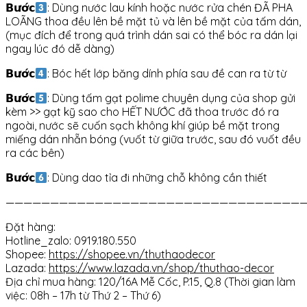
𝗕𝘂̛𝗼̛́𝗰
: Dùng nước lau kính hoặc nước rửa chén ĐÃ PHA
LOÃNG thoa đều lên bề mặt tủ và lên bề mặt của tấm dán,
(mục đích để trong quá trình dán sai có thể bóc ra dán lại
ngay lúc đó dễ dàng)
𝗕𝘂̛𝗼̛́𝗰
: Bóc hết lớp băng dính phía sau đề can ra từ từ
𝗕𝘂̛𝗼̛́𝗰
: Dùng tấm gạt polime chuyên dụng của shop gửi
kèm >> gạt kỹ sao cho HẾT NƯỚC đã thoa trước đó ra
ngoài, nước sẽ cuốn sạch không khí giúp bề mặt trong
miếng dán nhẵn bóng (vuốt từ giữa trước, sau đó vuốt đều
ra các bên)
𝗕𝘂̛𝗼̛́𝗰
: Dùng dao tỉa đi những chỗ không cần thiết
——————————————————————————————————
Đặt hàng:
Hotline_zalo: 0919.180.550
Shopee:
https://shopee.vn/thuthaodecor
Lazada:
https://www.lazada.vn/shop/thuthao-decor
Địa chỉ mua hàng: 120/16A Mễ Cốc, P.15, Q.8 (Thời gian làm
việc: 08h – 17h từ Thứ 2 – Thứ 6)