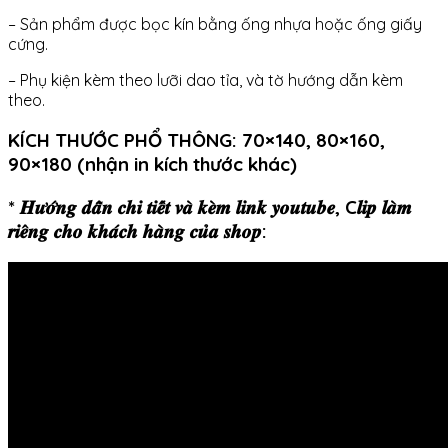
– Sản phẩm được bọc kín bằng ống nhựa hoặc ống giấy
cứng.
– Phụ kiện kèm theo lưỡi dao tỉa, và tờ hướng dẫn kèm
theo.
KÍCH THƯỚC PHỔ THÔNG: 70×140, 80×160,
90×180 (nhận in kích thước khác)
* 𝑯𝒖̛𝒐̛́𝒏𝒈 𝒅𝒂̂̃𝒏 𝒄𝒉𝒊 𝒕𝒊𝒆̂́𝒕 𝒗𝒂̀ 𝒌𝒆̀𝒎 𝒍𝒊𝒏𝒌 𝒚𝒐𝒖𝒕𝒖𝒃𝒆, C𝒍𝒊𝒑 𝒍𝒂̀𝒎
𝒓𝒊𝒆̂𝒏𝒈 𝒄𝒉𝒐 𝒌𝒉𝒂́𝒄𝒉 𝒉𝒂̀𝒏𝒈 𝒄𝒖̉𝒂 𝒔𝒉𝒐𝒑: