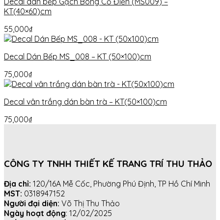
Decal dán bếp Gạch Bông Cổ Điển (MS009) –
KT(40×60)cm
55,000
₫
Decal Dán Bếp MS_008 – KT (50×100)cm
75,000
₫
Decal vân trắng dán bàn trà – KT(50×100)cm
75,000
₫
CÔNG TY TNHH THIẾT KẾ TRANG TRÍ THU THẢO
Địa chỉ:
120/16A Mễ Cốc, Phường Phú Định, TP Hồ Chí Minh
MST:
0318947152
Người đại diện:
Võ Thị Thu Thảo
Ngày hoạt động
: 12/02/2025