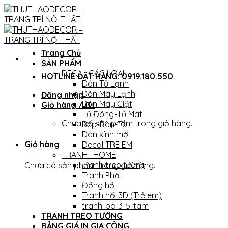
Skip
to
content
Trang Chủ
SẢN PHẨM
DECAL CÁC LOẠI
HOTLINE ĐẶT HÀNG: 0919.180.550
Dán Tủ Lạnh
Dán Máy Lạnh
Đăng nhập
Dán Máy Giặt
Giỏ hàng /
0
₫
Tủ Đông-Tủ Mát
Chưa có sản phẩm trong giỏ hàng.
Bếp-Bàn-Tủ
Dán kính mờ
Giỏ hàng
Decal TRE EM
TRANH_HOME
Tranh treo tường
Chưa có sản phẩm trong giỏ hàng.
Tranh Phật
Đồng hồ
Tranh nổi 3D (Trẻ em)
tranh-bo-3-5-tam
TRANH TREO TƯỜNG
BẢNG GIÁ IN GIA CÔNG