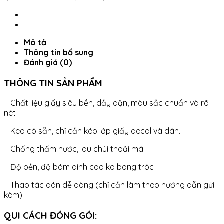
TAM
GIÁC
VÀNG
-
Mô tả
THUTHAODECOR
Thông tin bổ sung
số
Đánh giá (0)
lượng
THÔNG TIN SẢN PHẨM
+ Chất liệu giấy siêu bền, dầy dặn, màu sắc chuẩn và rõ
nét
+ Keo có sẵn, chỉ cần kéo lớp giấy decal và dán.
+ Chống thấm nước, lau chùi thoải mái
+ Độ bền, độ bám dính cao ko bong tróc
+ Thao tác dán dễ dàng (chỉ cần làm theo hướng dẫn gửi
kèm)
QUI CÁCH ĐÓNG GÓI: