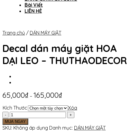
Bài Viết
LIÊN HỆ
Trang chủ
/
DÁN MÁY GIẶT
Decal dán máy giặt HOA
DẠI LEO – THUTHAODECOR
65,000
₫
165,000
₫
–
Kích Thước
Xóa
Decal
dán
MUA NGAY
máy
SKU:
Không áp dụng
Danh mục:
DÁN MÁY GIẶT
giặt