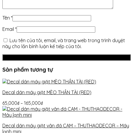
Tên
*
Email
*
Lưu tên của tôi, email, và trang web trong trình duyệt
này cho lần bình luận kế tiếp của tôi.
Sản phẩm tương tự
Decal dán máy giặt MÈO THẦN TÀI (RED)
65,000
₫
–
165,000
₫
Decal dán máy giặt vân đá CAM – THUTHAODECOR – Máy
lạnh mini