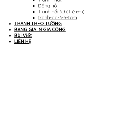
Đồng hồ
Tranh nổi 3D (Trẻ em)
tranh-bo-3-5-tam
TRANH TREO TƯỜNG
BẢNG GIÁ IN GIA CÔNG
Bài Viết
LIÊN HỆ