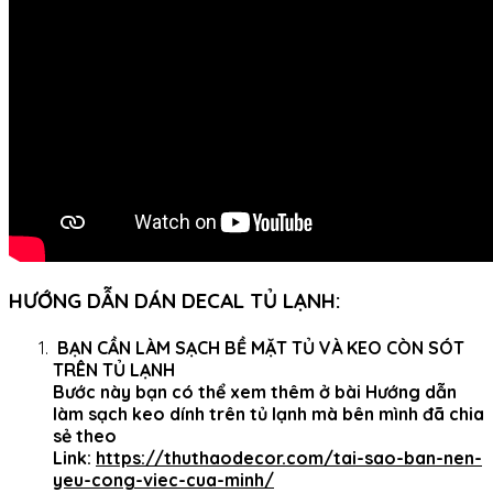
HƯỚNG DẪN DÁN DECAL TỦ LẠNH:
BẠN CẦN LÀM SẠCH BỀ MẶT TỦ VÀ KEO CÒN SÓT
TRÊN TỦ LẠNH
Bước này bạn có thể xem thêm ở bài Hướng dẫn
làm sạch keo dính trên tủ lạnh mà bên mình đã chia
sẻ theo
Link:
https://thuthaodecor.com/tai-sao-ban-nen-
yeu-cong-viec-cua-minh/