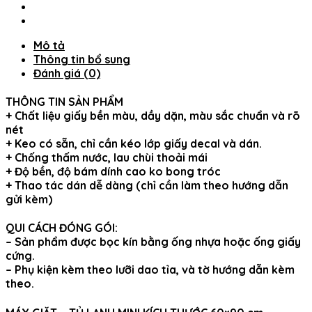
HOA
DẠI
LEO
Mô tả
-
Thông tin bổ sung
THUTHAODECOR
Đánh giá (0)
số
lượng
THÔNG TIN SẢN PHẨM
+ Chất liệu giấy bền màu, dầy dặn, màu sắc chuẩn và rõ
nét
+ Keo có sẵn, chỉ cần kéo lớp giấy decal và dán.
+ Chống thấm nước, lau chùi thoải mái
+ Độ bền, độ bám dính cao ko bong tróc
+ Thao tác dán dễ dàng (chỉ cần làm theo hướng dẫn
gửi kèm)
QUI CÁCH ĐÓNG GÓI:
– Sản phẩm được bọc kín bằng ống nhựa hoặc ống giấy
cứng.
– Phụ kiện kèm theo lưỡi dao tỉa, và tờ hướng dẫn kèm
theo.