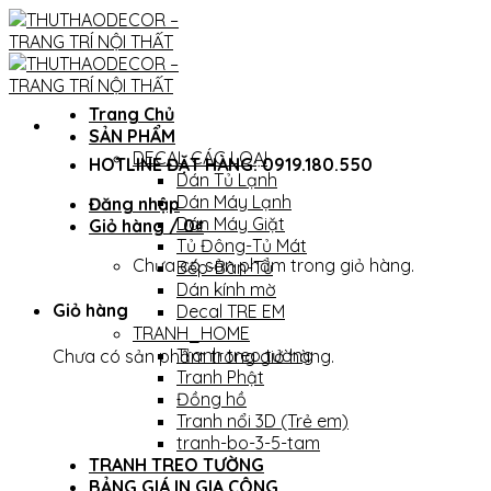
Skip
to
content
Trang Chủ
SẢN PHẨM
DECAL CÁC LOẠI
HOTLINE ĐẶT HÀNG: 0919.180.550
Dán Tủ Lạnh
Dán Máy Lạnh
Đăng nhập
Dán Máy Giặt
Giỏ hàng /
0
₫
Tủ Đông-Tủ Mát
Chưa có sản phẩm trong giỏ hàng.
Bếp-Bàn-Tủ
Dán kính mờ
Giỏ hàng
Decal TRE EM
TRANH_HOME
Tranh treo tường
Chưa có sản phẩm trong giỏ hàng.
Tranh Phật
Đồng hồ
Tranh nổi 3D (Trẻ em)
tranh-bo-3-5-tam
TRANH TREO TƯỜNG
BẢNG GIÁ IN GIA CÔNG