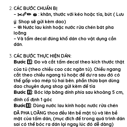
CÁC BƯỚC CHUẨN BỊ
– ✂️📏✏️ 🧽 : khăn, thước với kéo hoặc tỉa, bút ( Lưu
ý: Shop sẽ gửi kèm dao)
– 🧼 Nước lau kính hoặc nước rửa chén bát pha
loãng
– Và tấm decal đúng khổ dán cho vật dụng cần
dán.
CÁC BƯỚC THỰC HIỆN DÁN:
𝗕𝘂̛𝗼̛́𝗰 1️⃣: Đo và cắt tấm decal theo kích thước thật
của tủ (theo chiều cao các ngăn tủ). Chiều ngang
cắt theo chiều ngang tủ hoặc để dư ra sau đó có
thể gấp vào mép tủ hai bên. phần thừa bạn dùng
dao chuyên dụng shop gửi kèm để tỉa
𝗕𝘂̛𝗼̛́𝗰 2️⃣: Bóc lớp băng dính phía sau khoảng 5 cm,
đính cố định 1 góc
𝗕𝘂̛𝗼̛́𝗰3️⃣: Dùng nước lau kính hoặc nước rửa chén
ĐÃ PHA LOÃNG thoa đều lên bề mặt tủ và lên bề
mặt của tấm dán, (mục đích để trong quá trình dán
sai có thể bóc ra dán lại ngay lúc đó dễ dàng)