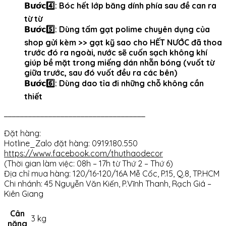
𝗕𝘂̛𝗼̛́𝗰4️⃣: Bóc hết lớp băng dính phía sau đề can ra
từ từ
𝗕𝘂̛𝗼̛́𝗰5️⃣: Dùng tấm gạt polime chuyên dụng của
shop gửi kèm >> gạt kỹ sao cho HẾT NƯỚC đã thoa
trước đó ra ngoài, nước sẽ cuốn sạch không khí
giúp bề mặt trong miếng dán nhẵn bóng (vuốt từ
giữa trước, sau đó vuốt đều ra các bên)
𝗕𝘂̛𝗼̛́𝗰6️⃣: Dùng dao tỉa đi những chỗ không cần
thiết
——————————————————————————————————–
Đặt hàng:
Hotline_Zalo đặt hàng: 0919.180.550
https://www.facebook.com/thuthaodecor
(Thời gian làm việc: 08h – 17h từ Thứ 2 – Thứ 6)
Địa chỉ mua hàng: 120/16-120/16A Mễ Cốc, P.15, Q.8, TP.HCM
Chi nhánh: 45 Nguyễn Văn Kiến, P.Vĩnh Thanh, Rạch Giá –
Kiên Giang
Cân
3 kg
nặng