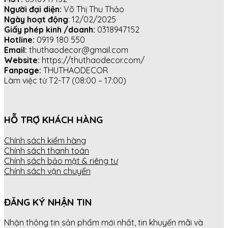
Người đại diện:
Võ Thị Thu Thảo
Ngày hoạt động
: 12/02/2025
Giấy phép kinh /doanh:
0318947152
Hotline:
0919 180 550
Email:
thuthaodecor@gmail.com
Website:
https://thuthaodecor.com/
Fanpage:
THUTHAODECOR
Làm việc từ T2-T7 (08:00 – 17:00)
HỖ TRỢ KHÁCH HÀNG
Chính sách kiểm hàng
Chính sách thanh toán
Chính sách bảo mật & riêng tư
Chính sách vận chuyển
ĐĂNG KÝ NHẬN TIN
Nhận thông tin sản phẩm mới nhất, tin khuyến mãi và