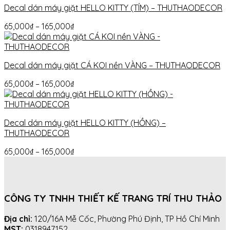
Decal dán máy giặt HELLO KITTY (TÍM) – THUTHAODECOR
65,000
₫
–
165,000
₫
Decal dán máy giặt CÁ KOI nền VÀNG – THUTHAODECOR
65,000
₫
–
165,000
₫
Decal dán máy giặt HELLO KITTY (HỒNG) –
THUTHAODECOR
65,000
₫
–
165,000
₫
CÔNG TY TNHH THIẾT KẾ TRANG TRÍ THU THẢO
Địa chỉ:
120/16A Mễ Cốc, Phường Phú Định, TP Hồ Chí Minh
MST:
0318947152