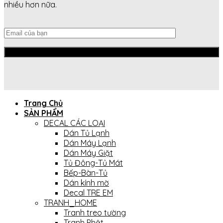
nhiều hơn nữa.
Trang Chủ
SẢN PHẨM
DECAL CÁC LOẠI
Dán Tủ Lạnh
Dán Máy Lạnh
Dán Máy Giặt
Tủ Đông-Tủ Mát
Bếp-Bàn-Tủ
Dán kính mờ
Decal TRE EM
TRANH_HOME
Tranh treo tường
Tranh Phật