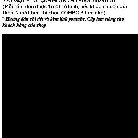
MÁY GIẶT – TỦ LẠNH MINI KÍCH THƯỚC 60×90 cm
(
Mỗi tấm dán được 1 mặt tủ lạnh, nếu khách muốn dán
thêm 2 mặt bên thì chọn COMBO 3 bên nhé)
* 𝑯𝒖̛𝒐̛́𝒏𝒈 𝒅𝒂̂̃𝒏 𝒄𝒉𝒊 𝒕𝒊𝒆̂́𝒕 𝒗𝒂̀ 𝒌𝒆̀𝒎 𝒍𝒊𝒏𝒌 𝒚𝒐𝒖𝒕𝒖𝒃𝒆, C𝒍𝒊𝒑 𝒍𝒂̀𝒎 𝒓𝒊𝒆̂𝒏𝒈 𝒄𝒉𝒐
𝒌𝒉𝒂́𝒄𝒉 𝒉𝒂̀𝒏𝒈 𝒄𝒖̉𝒂 𝒔𝒉𝒐𝒑: