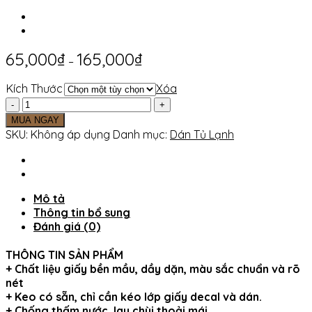
65,000
₫
165,000
₫
–
Kích Thước
Xóa
Decal
Dán
MUA NGAY
Tủ
SKU:
Không áp dụng
Danh mục:
Dán Tủ Lạnh
Lạnh
CÁ
KOI
HOÀNG
Mô tả
GIA
Thông tin bổ sung
số
Đánh giá (0)
lượng
THÔNG TIN SẢN PHẨM
+ Chất liệu giấy bền mầu, dầy dặn, màu sắc chuẩn và rõ
nét
+ Keo có sẵn, chỉ cần kéo lớp giấy decal và dán.
+ Chống thấm nước, lau chùi thoải mái