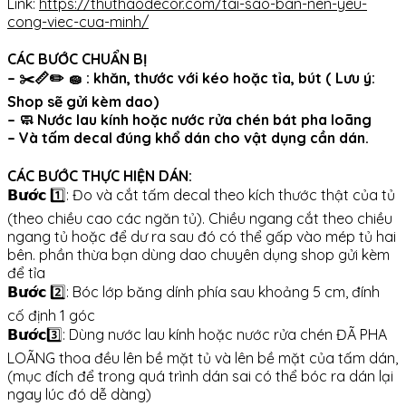
Link:
https://thuthaodecor.com/tai-sao-ban-nen-yeu-
cong-viec-cua-minh/
CÁC BƯỚC CHUẨN BỊ
– ✂️📏✏️ 🧽 : khăn, thước với kéo hoặc tỉa, bút ( Lưu ý:
Shop sẽ gửi kèm dao)
– 🧼 Nước lau kính hoặc nước rửa chén bát pha loãng
– Và tấm decal đúng khổ dán cho vật dụng cần dán.
CÁC BƯỚC THỰC HIỆN DÁN:
𝗕𝘂̛𝗼̛́𝗰 1️⃣: Đo và cắt tấm decal theo kích thước thật của tủ
(theo chiều cao các ngăn tủ). Chiều ngang cắt theo chiều
ngang tủ hoặc để dư ra sau đó có thể gấp vào mép tủ hai
bên. phần thừa bạn dùng dao chuyên dụng shop gửi kèm
để tỉa
𝗕𝘂̛𝗼̛́𝗰 2️⃣: Bóc lớp băng dính phía sau khoảng 5 cm, đính
cố định 1 góc
𝗕𝘂̛𝗼̛́𝗰3️⃣: Dùng nước lau kính hoặc nước rửa chén ĐÃ PHA
LOÃNG thoa đều lên bề mặt tủ và lên bề mặt của tấm dán,
(mục đích để trong quá trình dán sai có thể bóc ra dán lại
ngay lúc đó dễ dàng)