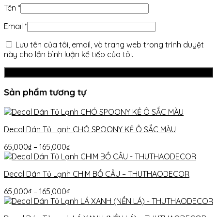
Tên
*
Email
*
Lưu tên của tôi, email, và trang web trong trình duyệt
này cho lần bình luận kế tiếp của tôi.
Sản phẩm tương tự
Decal Dán Tủ Lạnh CHÓ SPOONY KẺ Ô SẮC MÀU
65,000
₫
–
165,000
₫
Decal Dán Tủ Lạnh CHIM BỒ CÂU – THUTHAODECOR
65,000
₫
–
165,000
₫