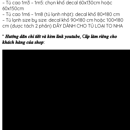
– Tủ cao 1m3 – 1m5: chọn khổ decal 60x130cm hoặc
60x150cm
– Tủ cao 1m6 – 1m8 (tủ lạnh nhật): decal khổ 80×180 cm
– Tủ lạnh size by size: decal khổ 90×180 cm hoặc 100×180
cm (được tách 2 phần) ĐÂY DÀNH CHO TỦ LOẠI TO NHA
* 𝑯𝒖̛𝒐̛́𝒏𝒈 𝒅𝒂̂̃𝒏 𝒄𝒉𝒊 𝒕𝒊𝒆̂́𝒕 𝒗𝒂̀ 𝒌𝒆̀𝒎 𝒍𝒊𝒏𝒌 𝒚𝒐𝒖𝒕𝒖𝒃𝒆, C𝒍𝒊𝒑 𝒍𝒂̀𝒎 𝒓𝒊𝒆̂𝒏𝒈 𝒄𝒉𝒐
𝒌𝒉𝒂́𝒄𝒉 𝒉𝒂̀𝒏𝒈 𝒄𝒖̉𝒂 𝒔𝒉𝒐𝒑: