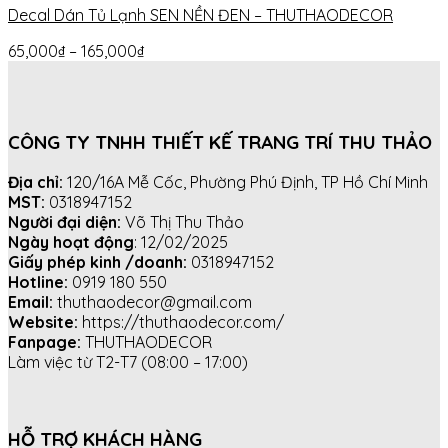
Decal Dán Tủ Lạnh SEN NỀN ĐEN – THUTHAODECOR
65,000
₫
–
165,000
₫
CÔNG TY TNHH THIẾT KẾ TRANG TRÍ THU THẢO
Địa chỉ:
120/16A Mễ Cốc, Phường Phú Định, TP Hồ Chí Minh
MST:
0318947152
Người đại diện:
Võ Thị Thu Thảo
Ngày hoạt động
: 12/02/2025
Giấy phép kinh /doanh:
0318947152
Hotline:
0919 180 550
Email:
thuthaodecor@gmail.com
Website:
https://thuthaodecor.com/
Fanpage:
THUTHAODECOR
Làm việc từ T2-T7 (08:00 – 17:00)
HỖ TRỢ KHÁCH HÀNG