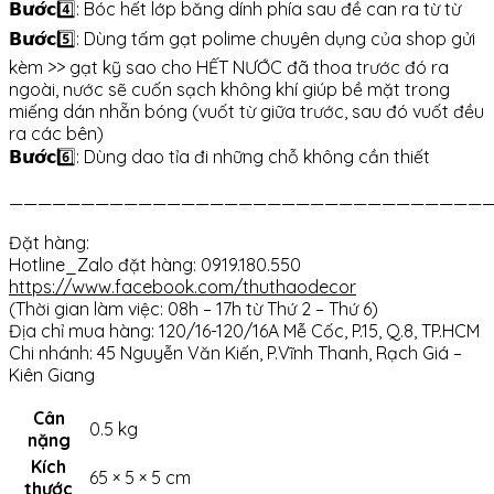
𝗕𝘂̛𝗼̛́𝗰4️⃣: Bóc hết lớp băng dính phía sau đề can ra từ từ
𝗕𝘂̛𝗼̛́𝗰5️⃣: Dùng tấm gạt polime chuyên dụng của shop gửi
kèm >> gạt kỹ sao cho HẾT NƯỚC đã thoa trước đó ra
ngoài, nước sẽ cuốn sạch không khí giúp bề mặt trong
miếng dán nhẵn bóng (vuốt từ giữa trước, sau đó vuốt đều
ra các bên)
𝗕𝘂̛𝗼̛́𝗰6️⃣: Dùng dao tỉa đi những chỗ không cần thiết
——————————————————————————————————
Đặt hàng:
Hotline_Zalo đặt hàng: 0919.180.550
https://www.facebook.com/thuthaodecor
(Thời gian làm việc: 08h – 17h từ Thứ 2 – Thứ 6)
Địa chỉ mua hàng: 120/16-120/16A Mễ Cốc, P.15, Q.8, TP.HCM
Chi nhánh: 45 Nguyễn Văn Kiến, P.Vĩnh Thanh, Rạch Giá –
Kiên Giang
Cân
0.5 kg
nặng
Kích
65 × 5 × 5 cm
thước