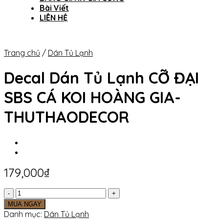
Bài Viết
LIÊN HỆ
Trang chủ
/
Dán Tủ Lạnh
Decal Dán Tủ Lạnh CỠ ĐẠI
SBS CÁ KOI HOÀNG GIA-
THUTHAODECOR
179,000
₫
Decal
Dán
MUA NGAY
Tủ
Danh mục:
Dán Tủ Lạnh