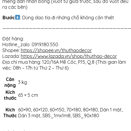
miếng dán nhẵn bóng (vuốt từ giữa trước, sau đó vuốt đều
ra các bên)
𝗕𝘂̛𝗼̛́𝗰
: Dùng dao tỉa đi những chỗ không cần thiết
——————————————————————————————————
Đặt hàng:
Hotline_zalo: 0919.180.550
Shopee:
https://shopee.vn/thuthaodecor
Lazada:
https://www.lazada.vn/shop/thuthao-decor
Địa chỉ mua hàng: 120/16A Mễ Cốc, P.15, Q.8 (Thời gian làm
việc: 08h – 17h từ Thứ 2 – Thứ 6)
Cân
3 kg
nặng
Kích
65 × 5 cm
thước
Kích
60×90, 60×120, 60×150, 70×180, 80×180, Dán 1 mặt,
Thước
Dán 3 mặt, SBS_1mx1m8, SBS_90x180