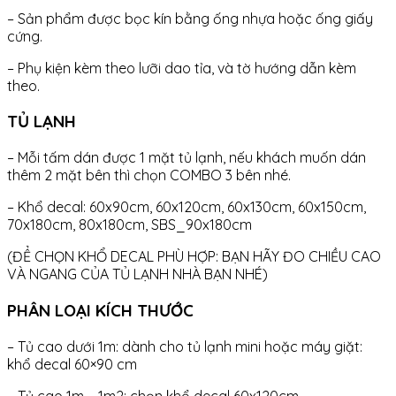
– Sản phẩm được bọc kín bằng ống nhựa hoặc ống giấy
cứng.
– Phụ kiện kèm theo lưỡi dao tỉa, và tờ hướng dẫn kèm
theo.
TỦ LẠNH
– Mỗi tấm dán được 1 mặt tủ lạnh, nếu khách muốn dán
thêm 2 mặt bên thì chọn COMBO 3 bên nhé.
– Khổ decal: 60x90cm, 60x120cm, 60x130cm, 60x150cm,
70x180cm, 80x180cm, SBS_90x180cm
(ĐỂ CHỌN KHỔ DECAL PHÙ HỢP: BẠN HÃY ĐO CHIỀU CAO
VÀ NGANG CỦA TỦ LẠNH NHÀ BẠN NHÉ)
PHÂN LOẠI KÍCH THƯỚC
– Tủ cao dưới 1m: dành cho tủ lạnh mini hoặc máy giặt:
khổ decal 60×90 cm
– Tủ cao 1m – 1m2: chọn khổ decal 60x120cm