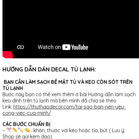
HƯỚNG DẪN DÁN DECAL TỦ LẠNH:
BẠN CẦN LÀM SẠCH BỀ MẶT TỦ VÀ KEO CÒN SÓT TRÊN
TỦ LẠNH
Bước này bạn có thể xem thêm ở bài Hướng dẫn làm sạch
keo dính trên tủ lạnh mà bên mình đã chia sẻ theo
Link:
https://thuthaodecor.com/tai-sao-ban-nen-yeu-
cong-viec-cua-minh/
CÁC BƯỚC CHUẨN BỊ
–
: khăn, thước với kéo hoặc tỉa, bút ( Lưu ý:
Shop sẽ gửi kèm dao)