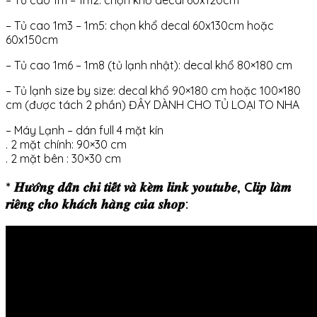
– Tủ cao 1m3 – 1m5: chọn khổ decal 60x130cm hoặc
60x150cm
– Tủ cao 1m6 – 1m8 (tủ lạnh nhật): decal khổ 80×180 cm
– Tủ lạnh size by size: decal khổ 90×180 cm hoặc 100×180
cm (được tách 2 phần) ĐÂY DÀNH CHO TỦ LOẠI TO NHA
– Máy Lạnh – dán full 4 mặt kín
. 2 mặt chính: 90×30 cm
. 2 mặt bên : 30×30 cm
* 𝑯𝒖̛𝒐̛́𝒏𝒈 𝒅𝒂̂̃𝒏 𝒄𝒉𝒊 𝒕𝒊𝒆̂́𝒕 𝒗𝒂̀ 𝒌𝒆̀𝒎 𝒍𝒊𝒏𝒌 𝒚𝒐𝒖𝒕𝒖𝒃𝒆, C𝒍𝒊𝒑 𝒍𝒂̀𝒎
𝒓𝒊𝒆̂𝒏𝒈 𝒄𝒉𝒐 𝒌𝒉𝒂́𝒄𝒉 𝒉𝒂̀𝒏𝒈 𝒄𝒖̉𝒂 𝒔𝒉𝒐𝒑: