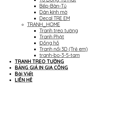
Bếp-Bàn-Tủ
Dán kính mờ
Decal TRE EM
TRANH_HOME
Tranh treo tường
Tranh Phật
Đồng hồ
Tranh nổi 3D (Trẻ em)
tranh-bo-3-5-tam
TRANH TREO TƯỜNG
BẢNG GIÁ IN GIA CÔNG
Bài Viết
LIÊN HỆ