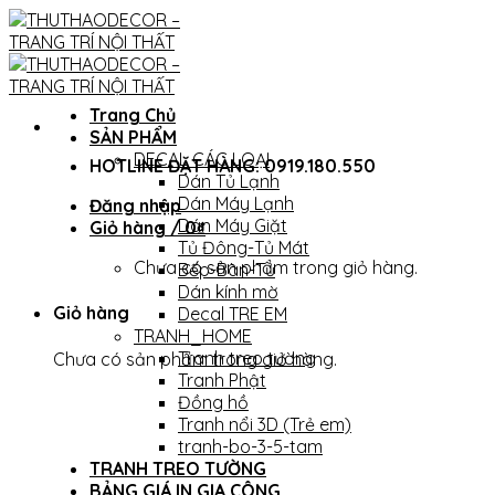
Skip
to
content
Trang Chủ
SẢN PHẨM
DECAL CÁC LOẠI
HOTLINE ĐẶT HÀNG: 0919.180.550
Dán Tủ Lạnh
Dán Máy Lạnh
Đăng nhập
Dán Máy Giặt
Giỏ hàng /
0
₫
Tủ Đông-Tủ Mát
Chưa có sản phẩm trong giỏ hàng.
Bếp-Bàn-Tủ
Dán kính mờ
Giỏ hàng
Decal TRE EM
TRANH_HOME
Tranh treo tường
Chưa có sản phẩm trong giỏ hàng.
Tranh Phật
Đồng hồ
Tranh nổi 3D (Trẻ em)
tranh-bo-3-5-tam
TRANH TREO TƯỜNG
BẢNG GIÁ IN GIA CÔNG