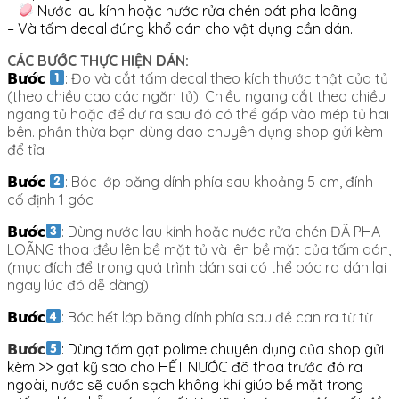
–
Nước lau kính hoặc nước rửa chén bát pha loãng
– Và tấm decal đúng khổ dán cho vật dụng cần dán.
CÁC BƯỚC THỰC HIỆN DÁN:
𝗕𝘂̛𝗼̛́𝗰
: Đo và cắt tấm decal theo kích thước thật của tủ
(theo chiều cao các ngăn tủ). Chiều ngang cắt theo chiều
ngang tủ hoặc để dư ra sau đó có thể gấp vào mép tủ hai
bên. phần thừa bạn dùng dao chuyên dụng shop gửi kèm
để tỉa
𝗕𝘂̛𝗼̛́𝗰
: Bóc lớp băng dính phía sau khoảng 5 cm, đính
cố định 1 góc
𝗕𝘂̛𝗼̛́𝗰
: Dùng nước lau kính hoặc nước rửa chén ĐÃ PHA
LOÃNG thoa đều lên bề mặt tủ và lên bề mặt của tấm dán,
(mục đích để trong quá trình dán sai có thể bóc ra dán lại
ngay lúc đó dễ dàng)
𝗕𝘂̛𝗼̛́𝗰
: Bóc hết lớp băng dính phía sau đề can ra từ từ
𝗕𝘂̛𝗼̛́𝗰
: Dùng tấm gạt polime chuyên dụng của shop gửi
kèm >> gạt kỹ sao cho HẾT NƯỚC đã thoa trước đó ra
ngoài, nước sẽ cuốn sạch không khí giúp bề mặt trong