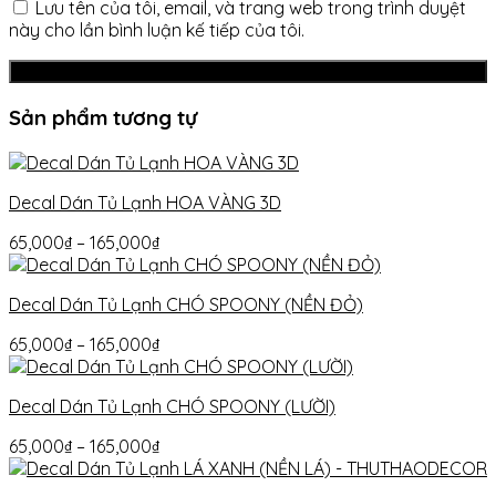
Lưu tên của tôi, email, và trang web trong trình duyệt
này cho lần bình luận kế tiếp của tôi.
Sản phẩm tương tự
Decal Dán Tủ Lạnh HOA VÀNG 3D
65,000
₫
–
165,000
₫
Decal Dán Tủ Lạnh CHÓ SPOONY (NỀN ĐỎ)
65,000
₫
–
165,000
₫
Decal Dán Tủ Lạnh CHÓ SPOONY (LƯỜI)
65,000
₫
–
165,000
₫