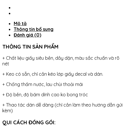
Lạnh
CỠ
ĐẠI
SBS
Mô tả
CÁ
Thông tin bổ sung
KOI
Đánh giá (0)
HOÀNG
GIA-
THÔNG TIN SẢN PHẨM
THUTHAODECOR
số
+ Chất liệu giấy siêu bền, dầy dặn, màu sắc chuẩn và rõ
lượng
nét
+ Keo có sẵn, chỉ cần kéo lớp giấy decal và dán.
+ Chống thấm nước, lau chùi thoải mái
+ Độ bền, độ bám dính cao ko bong tróc
+ Thao tác dán dễ dàng (chỉ cần làm theo hướng dẫn gửi
kèm)
QUI CÁCH ĐÓNG GÓI: