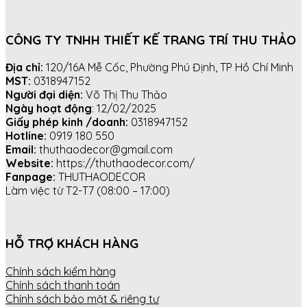
CÔNG TY TNHH THIẾT KẾ TRANG TRÍ THU THẢO
Địa chỉ:
120/16A Mễ Cốc, Phường Phú Định, TP Hồ Chí Minh
MST:
0318947152
Người đại diện:
Võ Thị Thu Thảo
Ngày hoạt động
: 12/02/2025
Giấy phép kinh /doanh:
0318947152
Hotline:
0919 180 550
Email:
thuthaodecor@gmail.com
Website:
https://thuthaodecor.com/
Fanpage:
THUTHAODECOR
Làm việc từ T2-T7 (08:00 – 17:00)
HỖ TRỢ KHÁCH HÀNG
Chính sách kiểm hàng
Chính sách thanh toán
Chính sách bảo mật & riêng tư