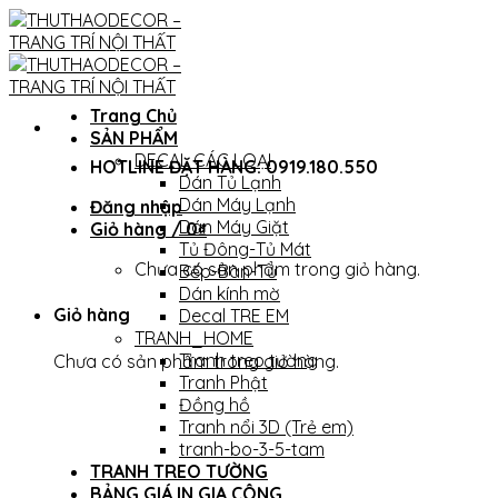
Skip
to
content
Trang Chủ
SẢN PHẨM
DECAL CÁC LOẠI
HOTLINE ĐẶT HÀNG: 0919.180.550
Dán Tủ Lạnh
Dán Máy Lạnh
Đăng nhập
Dán Máy Giặt
Giỏ hàng /
0
₫
Tủ Đông-Tủ Mát
Chưa có sản phẩm trong giỏ hàng.
Bếp-Bàn-Tủ
Dán kính mờ
Giỏ hàng
Decal TRE EM
TRANH_HOME
Tranh treo tường
Chưa có sản phẩm trong giỏ hàng.
Tranh Phật
Đồng hồ
Tranh nổi 3D (Trẻ em)
tranh-bo-3-5-tam
TRANH TREO TƯỜNG
BẢNG GIÁ IN GIA CÔNG