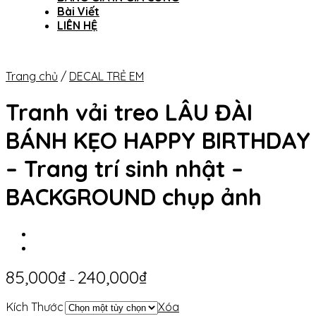
Bài Viết
LIÊN HỆ
Trang chủ
/
DECAL TRẺ EM
Tranh vải treo LÂU ĐÀI
BÁNH KẸO HAPPY BIRTHDAY
– Trang trí sinh nhật –
BACKGROUND chụp ảnh
85,000
₫
240,000
₫
–
Kích Thước
Xóa