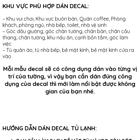
KHU VỰC PHÙ HỢP DÁN DECAL:
– Khu vui chơi, Khu vực buôn bán, Quán coffee, Phòng
khách, phòng ngủ, nhà bếp, toilet, nhà vệ sinh
– Góc đầu giường, góc chân tường, chân bàn, chân cầu
thang, chân tường, khu nấu ăn, cạnh bồn tắm, góc làm
việc
– Tủ quần áo, tủ nhà bếp, bề mặt kính, bề mặt kính cửa ra
vào
Mỗi mẫu decal sẽ có công dụng dán vào từng vị
trí của tường, vì vậy bạn cần dán đúng công
dụng của decal thì mới làm nổi bật được không
gian của bạn nhé.
HƯỚNG DẪN DÁN DECAL TỦ LẠNH: