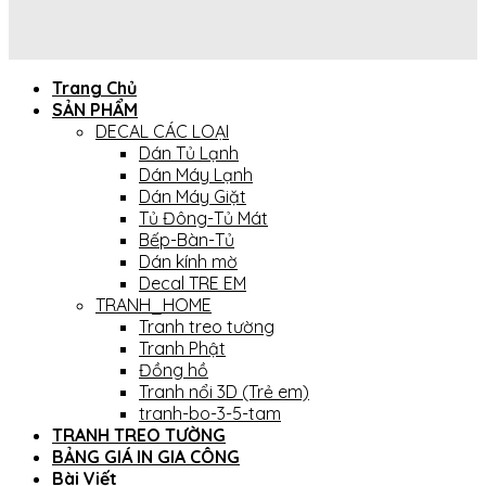
Trang Chủ
SẢN PHẨM
DECAL CÁC LOẠI
Dán Tủ Lạnh
Dán Máy Lạnh
Dán Máy Giặt
Tủ Đông-Tủ Mát
Bếp-Bàn-Tủ
Dán kính mờ
Decal TRE EM
TRANH_HOME
Tranh treo tường
Tranh Phật
Đồng hồ
Tranh nổi 3D (Trẻ em)
tranh-bo-3-5-tam
TRANH TREO TƯỜNG
BẢNG GIÁ IN GIA CÔNG
Bài Viết