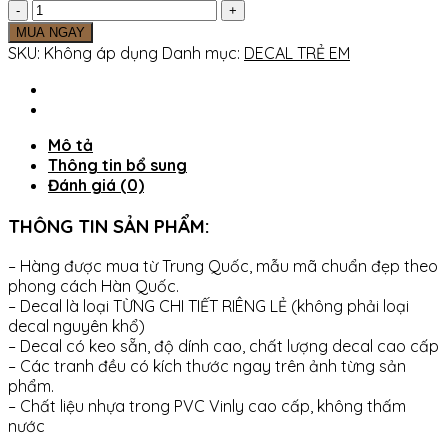
Tranh
vải
MUA NGAY
treo
SKU:
Không áp dụng
Danh mục:
DECAL TRẺ EM
LÂU
ĐÀI
BÁNH
KẸO
Mô tả
HAPPY
Thông tin bổ sung
BIRTHDAY
Đánh giá (0)
-
Trang
THÔNG TIN SẢN PHẨM:
trí
sinh
– Hàng được mua từ Trung Quốc, mẫu mã chuẩn đẹp theo
nhật
phong cách Hàn Quốc.
-
– Decal là loại TỪNG CHI TIẾT RIÊNG LẺ (không phải loại
BACKGROUND
decal nguyên khổ)
chụp
– Decal có keo sẵn, độ dính cao, chất lượng decal cao cấp
ảnh
– Các tranh đều có kích thước ngay trên ảnh từng sản
số
phẩm.
lượng
– Chất liệu nhựa trong PVC Vinly cao cấp, không thấm
nước