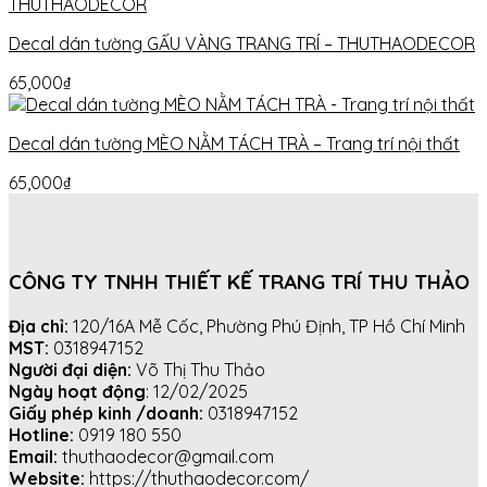
Decal dán tường GẤU VÀNG TRANG TRÍ – THUTHAODECOR
65,000
₫
Decal dán tường MÈO NẰM TÁCH TRÀ – Trang trí nội thất
65,000
₫
CÔNG TY TNHH THIẾT KẾ TRANG TRÍ THU THẢO
Địa chỉ:
120/16A Mễ Cốc, Phường Phú Định, TP Hồ Chí Minh
MST:
0318947152
Người đại diện:
Võ Thị Thu Thảo
Ngày hoạt động
: 12/02/2025
Giấy phép kinh /doanh:
0318947152
Hotline:
0919 180 550
Email:
thuthaodecor@gmail.com
Website:
https://thuthaodecor.com/