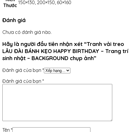
150×130, 200×150, 60×160
Thước
Đánh giá
Chưa có đánh giá nào.
Hãy là người đầu tiên nhận xét “Tranh vải treo
LÂU ĐÀI BÁNH KẸO HAPPY BIRTHDAY – Trang trí
sinh nhật – BACKGROUND chụp ảnh”
Đánh giá của bạn
*
Đánh giá của bạn
*
Tên
*