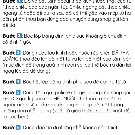
𝗕𝘂̛𝗼̛́𝗰
: Đo và cắt tấm decal theo kích thước thật của tủ
(theo chiều cao các ngăn tủ). Chiều ngang cắt theo chiều
ngang tủ hoặc để dư ra sau đó có thể gấp vào mép tủ hai
bên. phần thừa bạn dùng dao chuyên dụng shop gửi kèm
để tỉa
𝗕𝘂̛𝗼̛́𝗰
: Bóc lớp băng dính phía sau khoảng 5 cm, đính
cố định 1 góc
𝗕𝘂̛𝗼̛́𝗰
: Dùng nước lau kính hoặc nước rửa chén ĐÃ PHA
LOÃNG thoa đều lên bề mặt tủ và lên bề mặt của tấm dán,
(mục đích để trong quá trình dán sai có thể bóc ra dán lại
ngay lúc đó dễ dàng)
𝗕𝘂̛𝗼̛́𝗰
: Bóc hết lớp băng dính phía sau đề can ra từ từ
𝗕𝘂̛𝗼̛́𝗰
: Dùng tấm gạt polime chuyên dụng của shop gửi
kèm >> gạt kỹ sao cho HẾT NƯỚC đã thoa trước đó ra
ngoài, nước sẽ cuốn sạch không khí giúp bề mặt trong
miếng dán nhẵn bóng (vuốt từ giữa trước, sau đó vuốt đều
ra các bên)
𝗕𝘂̛𝗼̛́𝗰
: Dùng dao tỉa đi những chỗ không cần thiết