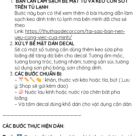
BẠN CẦN LÀM SẠCH BỀ MẶT TỦ VÀ KEO CÒN SÓT
TRÊN TỦ LẠNH
Bước này bạn có thể xem thêm ở bài Hướng dẫn làm
sạch keo dính trên tủ lạnh mà bên mình đã chia sẻ
theo
Link:
https://thuthaodecor.com/tai-sao-ban-nen-
yeu-cong-viec-cua-minh/
XỬ LÝ BỀ MẶT DÁN DECAL
Sẽ có một số tường cần dùng thêm keo sữa pha
loãng để tăng độ bền cho decal: Tường ẩm mốc,
tường bong tróc, tường nhám, tường sần sùi, tường
sử dụng sơn phủ bóng, sơn chống dính.
CÁC BƯỚC CHUẨN BỊ
–
: khăn, thước với kéo hoặc tỉa, bút ( Lưu
ý: Shop sẽ gửi kèm dao)
–
Nước lau kính hoặc nước rửa chén bát pha
loãng
– Và tấm decal đúng khổ dán cho vật dụng cần dán.
————————————————————
CÁC BƯỚC THỰC HIỆN DÁN: