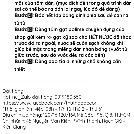
mặt của tấm dán, (mục đích để trong quá trình dán
sai có thể bóc ra dán lại ngay lúc đó dễ dàng)
𝗕𝘂̛𝗼̛́𝗰4️⃣: Bóc hết lớp băng dính phía sau đề can ra
từ từ
𝗕𝘂̛𝗼̛́𝗰5️⃣: Dùng tấm gạt polime chuyên dụng của
shop gửi kèm >> gạt kỹ sao cho HẾT NƯỚC đã thoa
trước đó ra ngoài, nước sẽ cuốn sạch không khí
giúp bề mặt trong miếng dán nhẵn bóng (vuốt từ
giữa trước, sau đó vuốt đều ra các bên)
𝗕𝘂̛𝗼̛́𝗰6️⃣: Dùng dao tỉa đi những chỗ không cần
thiết
——————————————————————————————————–
Đặt hàng:
Hotline_Zalo đặt hàng: 0919.180.550
https://www.facebook.com/thuthaodecor
(Thời gian làm việc: 08h – 17h từ Thứ 2 – Thứ 6)
Địa chỉ mua hàng: 120/16-120/16A Mễ Cốc, P.15, Q.8, TP.HCM
Chi nhánh: 45 Nguyễn Văn Kiến, P.Vĩnh Thanh, Rạch Giá –
Kiên Giang