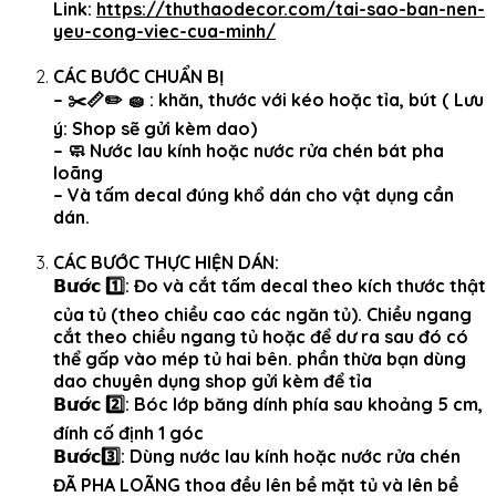
Link:
https://thuthaodecor.com/tai-sao-ban-nen-
yeu-cong-viec-cua-minh/
CÁC BƯỚC CHUẨN BỊ
– ✂️📏✏️ 🧽 : khăn, thước với kéo hoặc tỉa, bút ( Lưu
ý: Shop sẽ gửi kèm dao)
– 🧼 Nước lau kính hoặc nước rửa chén bát pha
loãng
– Và tấm decal đúng khổ dán cho vật dụng cần
dán.
CÁC BƯỚC THỰC HIỆN DÁN:
𝗕𝘂̛𝗼̛́𝗰 1️⃣: Đo và cắt tấm decal theo kích thước thật
của tủ (theo chiều cao các ngăn tủ). Chiều ngang
cắt theo chiều ngang tủ hoặc để dư ra sau đó có
thể gấp vào mép tủ hai bên. phần thừa bạn dùng
dao chuyên dụng shop gửi kèm để tỉa
𝗕𝘂̛𝗼̛́𝗰 2️⃣: Bóc lớp băng dính phía sau khoảng 5 cm,
đính cố định 1 góc
𝗕𝘂̛𝗼̛́𝗰3️⃣: Dùng nước lau kính hoặc nước rửa chén
ĐÃ PHA LOÃNG thoa đều lên bề mặt tủ và lên bề