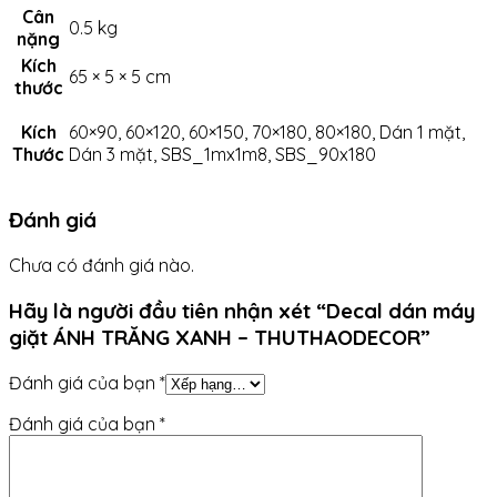
Cân
0.5 kg
nặng
Kích
65 × 5 × 5 cm
thước
Kích
60×90, 60×120, 60×150, 70×180, 80×180, Dán 1 mặt,
Thước
Dán 3 mặt, SBS_1mx1m8, SBS_90x180
Đánh giá
Chưa có đánh giá nào.
Hãy là người đầu tiên nhận xét “Decal dán máy
giặt ÁNH TRĂNG XANH – THUTHAODECOR”
Đánh giá của bạn
*
Đánh giá của bạn
*