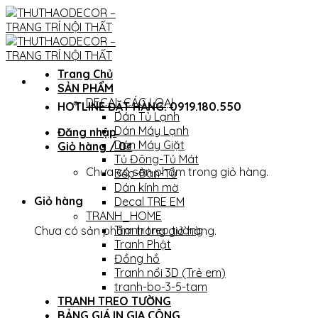
Skip
to
content
Trang Chủ
SẢN PHẨM
DECAL CÁC LOẠI
HOTLINE ĐẶT HÀNG: 0919.180.550
Dán Tủ Lạnh
Dán Máy Lạnh
Đăng nhập
Dán Máy Giặt
Giỏ hàng /
0
₫
Tủ Đông-Tủ Mát
Chưa có sản phẩm trong giỏ hàng.
Bếp-Bàn-Tủ
Dán kính mờ
Giỏ hàng
Decal TRE EM
TRANH_HOME
Tranh treo tường
Chưa có sản phẩm trong giỏ hàng.
Tranh Phật
Đồng hồ
Tranh nổi 3D (Trẻ em)
tranh-bo-3-5-tam
TRANH TREO TƯỜNG
BẢNG GIÁ IN GIA CÔNG