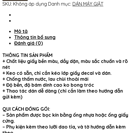
máy
SKU:
Không áp dụng
Danh mục:
DÁN MÁY GIẶT
giặt
ÁNH
TRĂNG
XANH
Mô tả
-
Thông tin bổ sung
THUTHAODECOR
Đánh giá (0)
số
lượng
THÔNG TIN SẢN PHẨM
+ Chất liệu giấy bền màu, dầy dặn, màu sắc chuẩn và rõ
nét
+ Keo có sẵn, chỉ cần kéo lớp giấy decal và dán.
+ Chống thấm nước, lau chùi thoải mái
+ Độ bền, độ bám dính cao ko bong tróc
+ Thao tác dán dễ dàng (chỉ cần làm theo hướng dẫn
gửi kèm)
QUI CÁCH ĐÓNG GÓI:
– Sản phẩm được bọc kín bằng ống nhựa hoặc ống giấy
cứng.
– Phụ kiện kèm theo lưỡi dao tỉa, và tờ hướng dẫn kèm
theo.