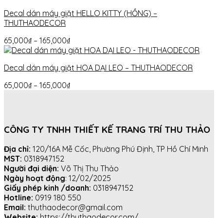
Decal dán máy giặt HELLO KITTY (HỒNG) –
THUTHAODECOR
65,000
₫
–
165,000
₫
Decal dán máy giặt HOA DẠI LEO – THUTHAODECOR
65,000
₫
–
165,000
₫
CÔNG TY TNHH THIẾT KẾ TRANG TRÍ THU THẢO
Địa chỉ:
120/16A Mễ Cốc, Phường Phú Định, TP Hồ Chí Minh
MST:
0318947152
Người đại diện:
Võ Thị Thu Thảo
Ngày hoạt động
: 12/02/2025
Giấy phép kinh /doanh:
0318947152
Hotline:
0919 180 550
Email:
thuthaodecor@gmail.com
Website:
https://thuthaodecor.com/