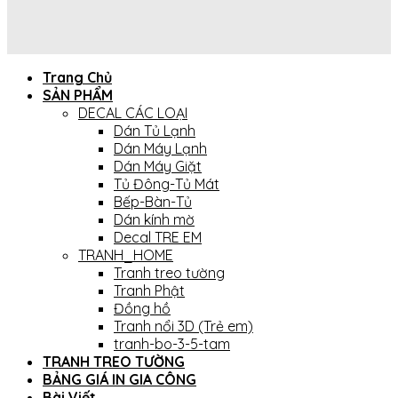
Trang Chủ
SẢN PHẨM
DECAL CÁC LOẠI
Dán Tủ Lạnh
Dán Máy Lạnh
Dán Máy Giặt
Tủ Đông-Tủ Mát
Bếp-Bàn-Tủ
Dán kính mờ
Decal TRE EM
TRANH_HOME
Tranh treo tường
Tranh Phật
Đồng hồ
Tranh nổi 3D (Trẻ em)
tranh-bo-3-5-tam
TRANH TREO TƯỜNG
BẢNG GIÁ IN GIA CÔNG
Bài Viết