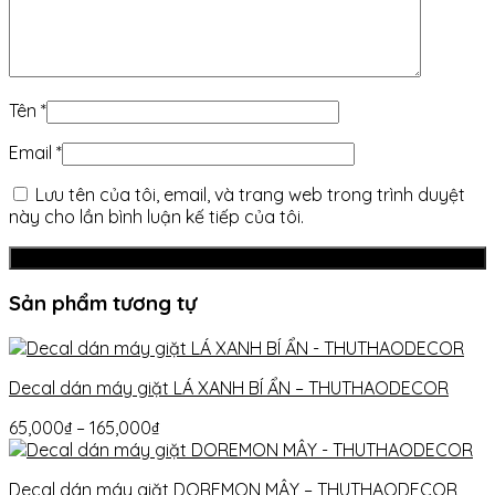
Tên
*
Email
*
Lưu tên của tôi, email, và trang web trong trình duyệt
này cho lần bình luận kế tiếp của tôi.
Sản phẩm tương tự
Decal dán máy giặt LÁ XANH BÍ ẨN – THUTHAODECOR
65,000
₫
–
165,000
₫
Decal dán máy giặt DOREMON MÂY – THUTHAODECOR