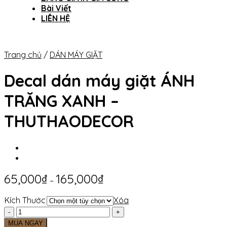
Bài Viết
LIÊN HỆ
Trang chủ
/
DÁN MÁY GIẶT
Decal dán máy giặt ÁNH
TRĂNG XANH –
THUTHAODECOR
65,000
₫
165,000
₫
–
Kích Thước
Xóa
Decal
dán
MUA NGAY