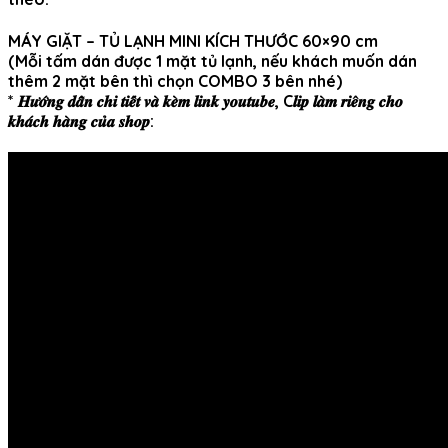
MÁY GIẶT – TỦ LẠNH MINI KÍCH THƯỚC 60×90 cm
(
Mỗi tấm dán được 1 mặt tủ lạnh, nếu khách muốn dán
thêm 2 mặt bên thì chọn COMBO 3 bên nhé)
* 𝑯𝒖̛𝒐̛́𝒏𝒈 𝒅𝒂̂̃𝒏 𝒄𝒉𝒊 𝒕𝒊𝒆̂́𝒕 𝒗𝒂̀ 𝒌𝒆̀𝒎 𝒍𝒊𝒏𝒌 𝒚𝒐𝒖𝒕𝒖𝒃𝒆, C𝒍𝒊𝒑 𝒍𝒂̀𝒎 𝒓𝒊𝒆̂𝒏𝒈 𝒄𝒉𝒐
𝒌𝒉𝒂́𝒄𝒉 𝒉𝒂̀𝒏𝒈 𝒄𝒖̉𝒂 𝒔𝒉𝒐𝒑: